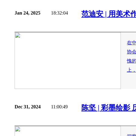
佘玉奇为达沃斯论坛一号贵宾
厅创作主题山水画
范迪安 | 用美
Jan 24, 2025
18:32:04
夏季达沃斯论坛在大连启幕，一号贵宾厅内，山
水巨作《旭轮照天下》熠熠生辉。佘玉奇以水墨
在
丹青向全球宾客展现中华书画神韵与滨海城市风
协
采。 ▲佘玉奇作品《旭轮照天下》，长5. 5米，
宽...
愧
上，
陈坚 | 彩墨绘影
Dec 31, 2024
11:00:49