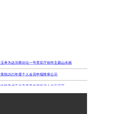
佘玉奇为达沃斯论坛一号贵宾厅创作主题山水画
省美协2025年度个人会员申报终审公示
省文联美术工作高质量发展推进会在宁召开