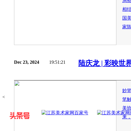
洞
相
国
家陈
陆庆龙 | 彩映世
Dec 23, 2024
19:51:21
妙
<
笔
美
来，