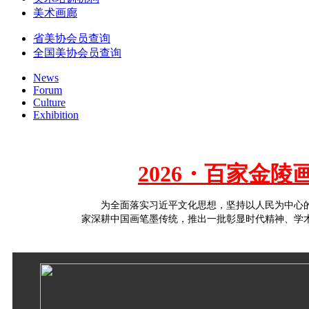
美术画廊
省美协会员查询
全国美协会员查询
News
Forum
Culture
Exhibition
2026・百家金
为全面落实习近平文化思想，坚持以人民为中心
家深耕中国画笔墨传统，推出一批彰显时代精神、学