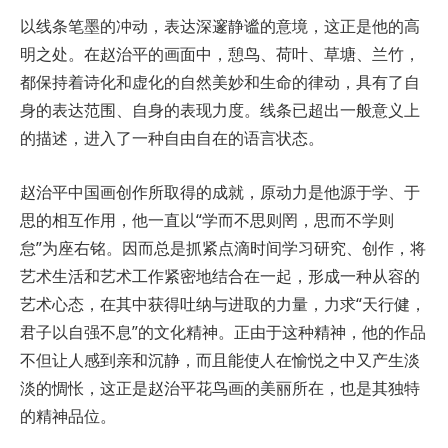
以线条笔墨的冲动，表达深邃静谧的意境，这正是他的高
明之处。在赵治平的画面中，憩鸟、荷叶、草塘、兰竹，
都保持着诗化和虚化的自然美妙和生命的律动，具有了自
身的表达范围、自身的表现力度。线条已超出一般意义上
的描述，进入了一种自由自在的语言状态。
赵治平中国画创作所取得的成就，原动力是他源于学、于
思的相互作用，他一直以“学而不思则罔，思而不学则
怠”为座右铭。因而总是抓紧点滴时间学习研究、创作，将
艺术生活和艺术工作紧密地结合在一起，形成一种从容的
艺术心态，在其中获得吐纳与进取的力量，力求“天行健，
君子以自强不息”的文化精神。正由于这种精神，他的作品
不但让人感到亲和沉静，而且能使人在愉悦之中又产生淡
淡的惆怅，这正是赵治平花鸟画的美丽所在，也是其独特
的精神品位。