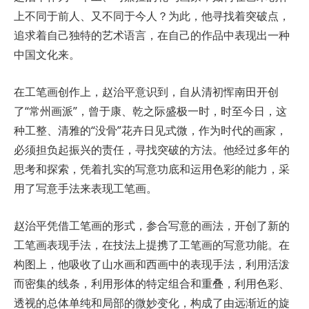
上不同于前人、又不同于今人？为此，他寻找着突破点，
追求着自己独特的艺术语言，在自己的作品中表现出一种
中国文化来。
在工笔画创作上，赵治平意识到，自从清初恽南田开创
了“常州画派”，曾于康、乾之际盛极一时，时至今日，这
种工整、清雅的“没骨”花卉日见式微，作为时代的画家，
必须担负起振兴的责任，寻找突破的方法。他经过多年的
思考和探索，凭着扎实的写意功底和运用色彩的能力，采
用了写意手法来表现工笔画。
赵治平凭借工笔画的形式，参合写意的画法，开创了新的
工笔画表现手法，在技法上提携了工笔画的写意功能。在
构图上，他吸收了山水画和西画中的表现手法，利用活泼
而密集的线条，利用形体的特定组合和重叠，利用色彩、
透视的总体单纯和局部的微妙变化，构成了由远渐近的旋