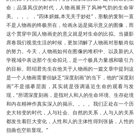
命；品藻凤仪的时代，人物画展开了风神气韵的生命审
美。。。。，“四体妍媸,本无关于妙处”，形貌的复制一直
不是人物画的终极所在，绘画永远是揭示意义的图像，而
这个贯穿中国人物画史的意义就是对生命的比拟。当摄影
席卷我们视觉生活的时候，更加消解了人物画对形貌肖似
的努力。今天，人物画如何在图像的堆积中、以及新的人
学视域中表达那个生命拟讬，是一个极具力量感和吸引力
的目标。郎绍君先生在他关于人物画的一篇文章中提到这
是一个人物画需要但缺乏“深度刻画”的当下，他的“深度刻
画”不是描摹层面，其实就是强调逼近生命的观看与发
现，“所谓深度刻画，是指对人和人的生命环境、生存处境
和内在精神作真实深入的揭示。。。。我们正处在一个历
史大转变的时代，人与社会、自然的关系，人与人的关系
都发生着巨大变化，人性和人的主体性得到张扬，人性的
扭曲也空前显现。”