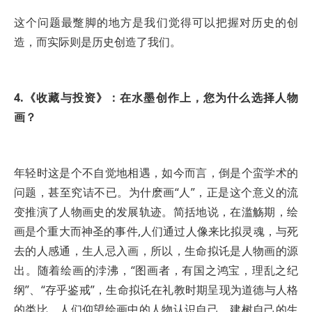
这个问题最蹩脚的地方是我们觉得可以把握对历史的创
造，而实际则是历史创造了我们。
4.《收藏与投资》：在水墨创作上，您为什么选择人物
画？
年轻时这是个不自觉地相遇，如今而言，倒是个蛮学术的
问题，甚至究诘不已。为什麽画“人”，正是这个意义的流
变推演了人物画史的发展轨迹。简括地说，在滥觞期，绘
画是个重大而神圣的事件,人们通过人像来比拟灵魂，与死
去的人感通，生人忌入画，所以，生命拟讬是人物画的源
出。随着绘画的浡沸，“图画者，有国之鸿宝，理乱之纪
纲”、“存乎鉴戒”，生命拟讬在礼教时期呈现为道德与人格
的类比，人们仰望绘画中的人物认识自己、建树自己的生