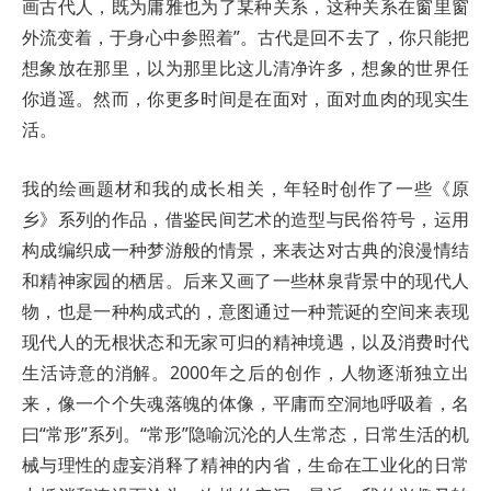
画古代人，既为庸雅也为了某种关系，这种关系在窗里窗
外流变着，于身心中参照着”。古代是回不去了，你只能把
想象放在那里，以为那里比这儿清净许多，想象的世界任
你逍遥。然而，你更多时间是在面对，面对血肉的现实生
活。
我的绘画题材和我的成长相关，年轻时创作了一些《原
乡》系列的作品，借鉴民间艺术的造型与民俗符号，运用
构成编织成一种梦游般的情景，来表达对古典的浪漫情结
和精神家园的栖居。后来又画了一些林泉背景中的现代人
物，也是一种构成式的，意图通过一种荒诞的空间来表现
现代人的无根状态和无家可归的精神境遇，以及消费时代
生活诗意的消解。2000年之后的创作，人物逐渐独立出
来，像一个个失魂落魄的体像，平庸而空洞地呼吸着，名
曰“常形”系列。“常形”隐喻沉沦的人生常态，日常生活的机
械与理性的虚妄消释了精神的内省，生命在工业化的日常