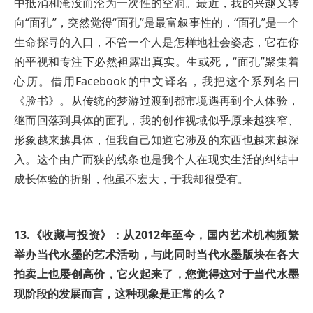
中抵消和淹没而沦为一次性的空洞。最近，我的兴趣又转
向“面孔”，突然觉得“面孔”是最富叙事性的，“面孔”是一个
生命探寻的入口，不管一个人是怎样地社会姿态，它在你
的平视和专注下必然袒露出真实。生或死，“面孔”聚集着
心历。借用Facebook的中文译名，我把这个系列名曰
《脸书》。从传统的梦游过渡到都市境遇再到个人体验，
继而回落到具体的面孔，我的创作视域似乎原来越狭窄、
形象越来越具体，但我自己知道它涉及的东西也越来越深
入。这个由广而狭的线条也是我个人在现实生活的纠结中
成长体验的折射，他虽不宏大，于我却很受有。
13.《收藏与投资》：从2012年至今，国内艺术机构频繁
举办当代水墨的艺术活动，与此同时当代水墨版块在各大
拍卖上也屡创高价，它火起来了，您觉得这对于当代水墨
现阶段的发展而言，这种现象是正常的么？