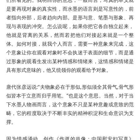
们所看见的。我明白你的意思，一般而言，写真的本义就
是要再现对象的真实性，而水墨的语言则是写意性的，前
者指向外部，后者趋向内部。是形与意、笔墨与形象、再
现与表现的冲突。怎么说呢，如果你把它各自独立起来，
他就是背离的关系，然而若把他们对接起来就是一个整
体。如何对接，就我个人而言，需要一种意象来完成，这
个意象让你在观看对象时不会执迷于表面的细节，而是通
过形象的观看生发出某种情感和情绪来，这情感和情绪是
具有形式意味的，他又统领你的观看给予对象。
唐代张彦远说:“夫物象必在于形似,形似须全其骨气,骨气形
似皆本于立意而归乎用笔。”也是这个意思。当然，对于当
下水墨人物画而言，这个意象不只是某种意趣或意致的范
畴，它的程度取决于不断丰实的精神积淀和生命意识为支
撑。
因为情感涌动，创作《伤逝的肖像：中国慰安妇写真》