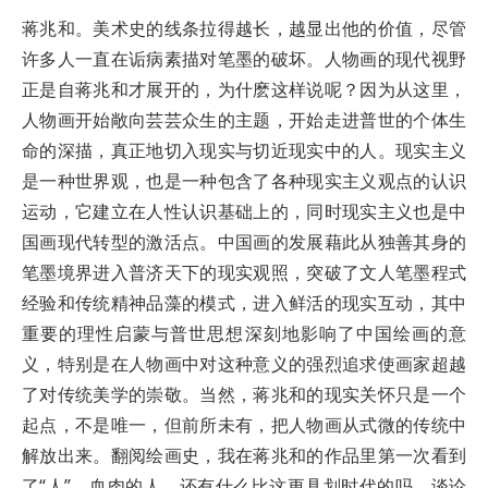
蒋兆和。美术史的线条拉得越长，越显出他的价值，尽管
许多人一直在诟病素描对笔墨的破坏。人物画的现代视野
正是自蒋兆和才展开的，为什麽这样说呢？因为从这里，
人物画开始敞向芸芸众生的主题，开始走进普世的个体生
命的深描，真正地切入现实与切近现实中的人。现实主义
是一种世界观，也是一种包含了各种现实主义观点的认识
运动，它建立在人性认识基础上的，同时现实主义也是中
国画现代转型的激活点。中国画的发展藉此从独善其身的
笔墨境界进入普济天下的现实观照，突破了文人笔墨程式
经验和传统精神品藻的模式，进入鲜活的现实互动，其中
重要的理性启蒙与普世思想深刻地影响了中国绘画的意
义，特别是在人物画中对这种意义的强烈追求使画家超越
了对传统美学的崇敬。当然，蒋兆和的现实关怀只是一个
起点，不是唯一，但前所未有，把人物画从式微的传统中
解放出来。翻阅绘画史，我在蒋兆和的作品里第一次看到
了“人”，血肉的人，还有什么比这更具划时代的吗。谈论