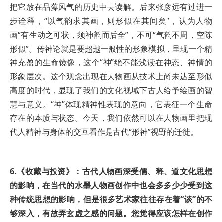
把它放在品藻风气的历史中去读解。后来张彦远有过进一
步诠释，“以气韵求其画，则形似在其间矣”，认为人物
画“有生动之可状，须神韵而后全”，不可“气韵不周，空陈
形似”。传神论就是要超越一般性的形象模拟，呈现一个精
神充盈的生命镜像，这个“神”绝不能浅读在神态、神情的
形象层次。这个观念出现在人物画从技术上尚未达至形似
高度的时代，显现了我们的文化视域下古人给予绘画的智
慧与意义。“神”体现精神性表现的意向，它表征一个生命
存在的本质与状态。今天，我们依然可以在人物画里把现
代人精神与身体的交互看作是古代“形神”视野的迁徙。
6.《收藏与投资》：古代人物画深受儒、释、道文化思想
的影响，在当代的水墨人物画创作中也会多多少少受到这
种传统思想的影响，但是很多艺术家往往存在着“谈”的不
够深入，有故弄玄虚之感的问题。您觉得应该怎样在创作