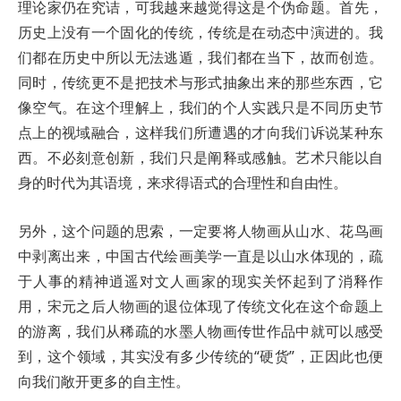
理论家仍在究诘，可我越来越觉得这是个伪命题。首先，
历史上没有一个固化的传统，传统是在动态中演进的。我
们都在历史中所以无法逃遁，我们都在当下，故而创造。
同时，传统更不是把技术与形式抽象出来的那些东西，它
像空气。在这个理解上，我们的个人实践只是不同历史节
点上的视域融合，这样我们所遭遇的才向我们诉说某种东
西。不必刻意创新，我们只是阐释或感触。艺术只能以自
身的时代为其语境，来求得语式的合理性和自由性。
另外，这个问题的思索，一定要将人物画从山水、花鸟画
中剥离出来，中国古代绘画美学一直是以山水体现的，疏
于人事的精神逍遥对文人画家的现实关怀起到了消释作
用，宋元之后人物画的退位体现了传统文化在这个命题上
的游离，我们从稀疏的水墨人物画传世作品中就可以感受
到，这个领域，其实没有多少传统的“硬货”，正因此也便
向我们敞开更多的自主性。