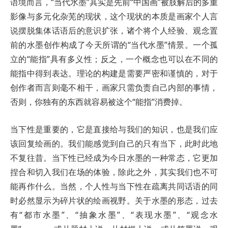
语境而言，“当代水墨”其实是先前“中国画”被肢解后的多重
影像与多元化杂芜的现状，这个现状的本质是画家个人言
说摆脱集体话语后的意识扩张，诸个将个人经验、观念置
前的水墨创作构成了今天所谓的“当代水墨”情景。一个孤
立的“能指”具有多义性；反之，一个概念也可以在不同的
能指中得到表达。理论的构建是需要严密和谨慎的，对于
创作者而言则毫不相干，画家只需负责自己内部的事情，
否则，你独有的东西就容易被这个“能指”消费掉。
当下性是重要的，它是直接给与我们的知识，也是我们应
该回复绘画的。我们能感觉到自己的只有当下，此时此地
不复往昔。当下性已经成为今日水墨的一种常态，它更加
捏合和切入我们在场的体验，除此之外，其实我们也不可
能再作什么。当然，个人性与当下性在疏离共同话语的同
时必然显示为碎片状的绘画视野。关于水墨的形态，过去
有“都市水墨”、“抽象水墨”、“表现水墨”、“观念水