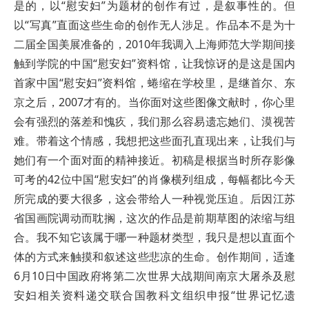
是的，以“慰安妇”为题材的创作有过，是叙事性的。但
以“写真”直面这些生命的创作无人涉足。作品本不是为十
二届全国美展准备的，2010年我调入上海师范大学期间接
触到学院的中国“慰安妇”资料馆，让我惊讶的是这是国内
首家中国“慰安妇”资料馆，蜷缩在学校里，是继首尔、东
京之后，2007才有的。当你面对这些图像文献时，你心里
会有强烈的落差和愧疚，我们那么容易遗忘她们、漠视苦
难。带着这个情感，我想把这些面孔直现出来，让我们与
她们有一个面对面的精神接近。初稿是根据当时所存影像
可考的42位中国“慰安妇”的肖像横列组成，每幅都比今天
所完成的要大很多，这会带给人一种视觉压迫。后因江苏
省国画院调动而耽搁，这次的作品是前期草图的浓缩与组
合。我不知它该属于哪一种题材类型，我只是想以直面个
体的方式来触摸和叙述这些悲凉的生命。创作期间，适逢
6月10日中国政府将第二次世界大战期间南京大屠杀及慰
安妇相关资料递交联合国教科文组织申报“世界记忆遗